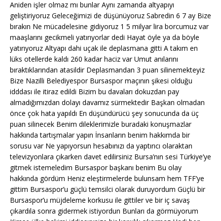
Aniden işler olmaz mı bunlar Aynı zamanda altyapıyı
geliştiriyoruz Geleceğimizi de düşünüyoruz Sabredin 6 7 ay Bize
bırakın Ne mücadelesine gidiyoruz 1 5 milyar lira borcumuz var
maaşlarını gecikmeli yatırıyorlar dedi Hayat öyle ya da böyle
yatırıyoruz Altyapı dahi uçak ile deplasmana gitti A takım en
lüks otellerde kaldı 260 kadar haciz var Umut anılarını
bıraktıklarından atasildir Deplasmandan 3 puan silinemekteyiz
Bize Nazilli Belediyespor Bursaspor maçının şikesi olduğu
idddası ile itiraz edildi Bizim bu davaları dokuzdan pay
almadığımızdan dolayı davamız sürmektedir Başkan olmadan
önce çok hata yapıldı En düşündürücü şey sonucunda da üç
puan silinecek Benim dileklerimizle buradaki konuşmazlar
hakkında tartışmalar yapın İnsanların benim hakkımda bir
sorusu var Ne yapıyorsun hesabınızı da yaptırıcı olaraktan
televizyonlara çıkarken davet edilirsiniz Bursa’nın sesi Türkiye’ye
gitmek istemeledim Bursaspor başkanı benim Bu olay
hakkında gördüm Heniz eleştirmelerde bulunsam hem TFF’ye
gittim Bursaspor’u güçlü temsilci olarak duruyordum Güçlü bir
Bursaspor’u müjdeleme korkusu ile gittiler ve bir iç savaş
çıkardıla sonra gidermek istiyordun Bunları da görmüyorum