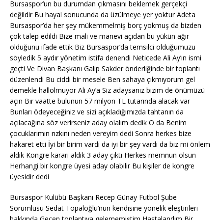
Bursaspor’un bu durumdan çıkmasını beklemek gerçekçi
değildir Bu hayal sonucunda da üzülmeye yer yoktur Adeta
Bursaspor’da her şey mükemmelmiş borç yokmuş da bizden
çok talep edildi Bize mali ve manevi açıdan bu yükün ağır
olduğunu ifade ettik Biz Bursaspor’da temsilci olduğumuzu
söyledik 5 aydır yönetim istifa denendi Neticede Ali Ay’ın ismi
geçti Ve Divan Başkanı Galip Sakder önderliğinde bir toplantı
düzenlendi Bu ciddi bir mesele Ben sahaya çıkmıyorum gel
demekle hallolmuyor Ali Ay’a Siz adaysanız bizim de önümüzü
açın Bir vaatte bulunun 57 milyon TL tutarında alacak var
Bunları ödeyeceğiniz ve sizi açıkladığımızda tahtanın da
açılacağına söz verirseniz aday olalım dedik O da Benim
çocuklarımın rızkını neden vereyim dedi Sonra herkes bize
hakaret etti İyi bir birim vardı da iyi bir şey vardı da biz mi önlem
aldık Kongre kararı aldık 3 aday çıktı Herkes memnun olsun
Herhangi bir kongre üyesi aday olabilir Bu kişiler de kongre
üyesidir dedi
Bursaspor Kulübü Başkanı Recep Günay Futbol Şube
Sorumlusu Sedat Topaloğlu’nun kendisine yönelik eleştirileri
hakkında Geçen toplantıya gelememiştim Hastalandım Bir