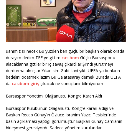
uanımız silinecek Bu yüzden ben güçlü bir başkan olarak orada
durayım dedim TFF ye gittim
casibom
Güçlü Bursaspor u
alacaklarına gittiler bir iç savaş çıkardılar Şimdi yürütmeyi
durdurma almışlar Yıkan kim Gabi İlani yıktı UEFA ya bunların
bedelini ödetmek lazım Bu Galatasaray demek Burada UEFA
da
casibom giriş
çıkacak ne sonuçlanır bilmiyorum
Bursaspor Yönetimi Olağanüstü Kongre Kararı Aldı
Bursaspor Kulübü’nün Olağanüstü Kongre kararı aldığı ve
Başkan Recep Günay’ın Özlüce İbrahim Yazıcı Tesisleri’nde
basın açıklaması yaptığı görülmüştür Başkan Günay Camianın
birleşmesi gerekiyordu Sadece yönetim kurulundan