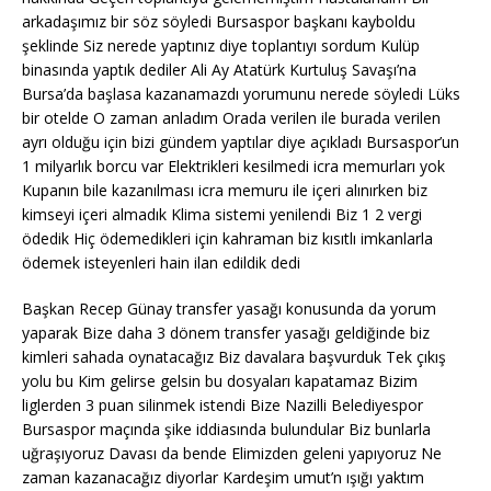
arkadaşımız bir söz söyledi Bursaspor başkanı kayboldu
şeklinde Siz nerede yaptınız diye toplantıyı sordum Kulüp
binasında yaptık dediler Ali Ay Atatürk Kurtuluş Savaşı’na
Bursa’da başlasa kazanamazdı yorumunu nerede söyledi Lüks
bir otelde O zaman anladım Orada verilen ile burada verilen
ayrı olduğu için bizi gündem yaptılar diye açıkladı Bursaspor’un
1 milyarlık borcu var Elektrikleri kesilmedi icra memurları yok
Kupanın bile kazanılması icra memuru ile içeri alınırken biz
kimseyi içeri almadık Klima sistemi yenilendi Biz 1 2 vergi
ödedik Hiç ödemedikleri için kahraman biz kısıtlı imkanlarla
ödemek isteyenleri hain ilan edildik dedi
Başkan Recep Günay transfer yasağı konusunda da yorum
yaparak Bize daha 3 dönem transfer yasağı geldiğinde biz
kimleri sahada oynatacağız Biz davalara başvurduk Tek çıkış
yolu bu Kim gelirse gelsin bu dosyaları kapatamaz Bizim
liglerden 3 puan silinmek istendi Bize Nazilli Belediyespor
Bursaspor maçında şike iddiasında bulundular Biz bunlarla
uğraşıyoruz Davası da bende Elimizden geleni yapıyoruz Ne
zaman kazanacağız diyorlar Kardeşim umut’n ışığı yaktım