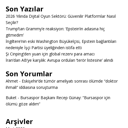
Son Yazılar
2026 Yılında Dijital Oyun Sektörü: Güvenilir Platformlar Nasıl
Seçilir?
Trump’tan Grammy’e reaksiyon: ‘Epstein’in adasına hiç
gitmedim’
İngiltere’nin eski Washington Büyükelçisi, Epstein bağlantıları
nedeniyle İşçi Partisi üyeliğinden istifa etti
Şi Cinping’den yuan için global rezerv para amacı
İran’dan AB’ye karşılık: Avrupa orduları ‘terör listesine’ alındı
Son Yorumlar
Ahmet
-
Eskişehir’de tümör ameliyatı sonrası ölümde “doktor
ihmali” iddiasına soruşturma
Buket
-
Bursaspor Başkanı Recep Günay: “Bursaspor için
ölümü göze aldım”
Arşivler