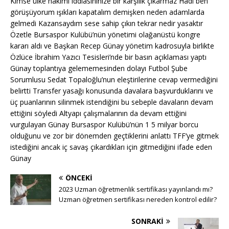
Kimse ülke hakimi iddiasınınize bir karşılık çıkarmaz Hadi ben
görüşüyorum ışıkları kapatalım demişken neden adamlarda
gelmedi Kazansaydım sese sahip çıkın tekrar nedir yasaktır
Özetle Bursaspor Kulübü’nün yönetimi olağanüstü kongre
kararı aldı ve Başkan Recep Günay yönetim kadrosuyla birlikte
Özlüce İbrahim Yazıcı Tesisleri’nde bir basın açıklaması yaptı
Günay toplantıya gelememesinden dolayı Futbol Şube
Sorumlusu Sedat Topaloğlu’nun eleştirilerine cevap vermediğini
belirtti Transfer yasağı konusunda davalara başvurduklarını ve
üç puanlarının silinmek istendiğini bu sebeple davaların devam
ettiğini söyledi Altyapı çalışmalarının da devam ettiğini
vurgulayan Günay Bursaspor Kulübü’nün 1 5 milyar borcu
olduğunu ve zor bir dönemden geçtiklerini anlattı TFF’ye gitmek
istediğini ancak iç savaş çıkardıkları için gitmediğini ifade eden
Günay
ÖNCEKI
2023 Uzman öğretmenlik sertifikası yayınlandı mı?
Uzman öğretmen sertifikası nereden kontrol edilir?
SONRAKI