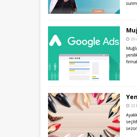
sunma
Muğ
20 
Muğla
yenil
firma
Yen
22 
Ayakk
seçil
sezon