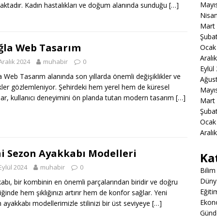
Mayı
ktadır. Kadın hastalıkları ve doğum alanında sunduğu
[…]
Nisa
Mart
Şuba
la Web Tasarım
Ocak
Aralı
Aralık 2024
muhabir
0
Eylül
 Web Tasarım alanında son yıllarda önemli değişiklikler ve
Ağus
ikler gözlemleniyor. Şehirdeki hem yerel hem de küresel
Mayı
lar, kullanıcı deneyimini ön planda tutan modern tasarım
[…]
Mart
Şuba
Ocak
Aralı
i Sezon Ayakkabı Modelleri
Ka
Eylül 2024
muhabir
0
Bilim
Düny
abı, bir kombinin en önemli parçalarından biridir ve doğru
Eğiti
diğinde hem şıklığınızı artırır hem de konfor sağlar. Yeni
Ekon
 ayakkabı modellerimizle stilinizi bir üst seviyeye
[…]
Gün