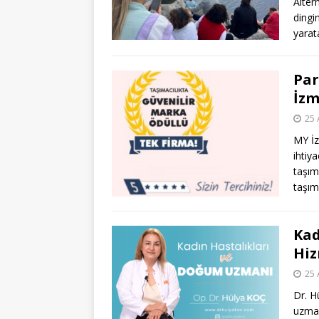
Alter
dingi
yarat
Par
İzm
25 
MY İz
ihtiy
taşım
taşıma
Kad
Hiz
25 
Dr. H
uzman