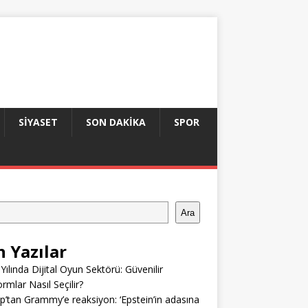
SIYASET
SON DAKIKA
SPOR
Ara
n Yazılar
Yılında Dijital Oyun Sektörü: Güvenilir
ormlar Nasıl Seçilir?
’tan Grammy’e reaksiyon: ‘Epstein’in adasına