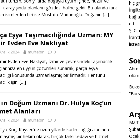
natif turizm, son yıllarda doğayla uyum içinde, huzur ve
hiç g
nlik arayışında olanların gözdesi haline geldi. Bu alanda fark
İngil
an isimlerden biri ise Mustafa Madanoğlu. Doğanın
[…]
bağlan
etti
Şi Ci
ça Eşya Taşımacılığında Uzman: MY
İran’
ir Evden Eve Nakliyat
listes
Aralık 2024
muhabir
0
So
mir Evden Eve Nakliyat, İzmir ve çevresindeki taşımacılık
açlarınıza en uygun çözümleri sunarak, parça eşya
Ahme
acılığı konusunda uzmanlaşmış bir firmadır. Her türlü
ölümd
cılık işini
[…]
Buke
“Burs
ın Doğum Uzmanı Dr. Hülya Koç’un
met Alanları
Ar
Aralık 2024
muhabir
0
Mart
Şuba
ülya Koç, Kayseri’de uzun yıllardır kadın sağlığı alanında
Ocak
laşmış bir hekim olarak, birçok farklı tedavi ve hizmet