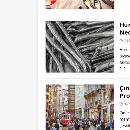
Hur
Ned
21 
Hurda
piyasa
faktö
[…]
Çın
Pro
14 
Çınar
memnu
çeşitl