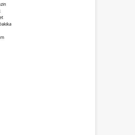
zin
k
et
Dakika
ım