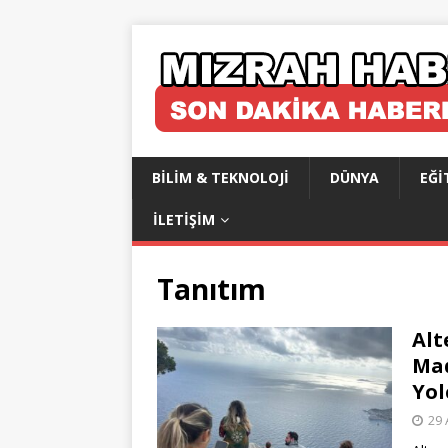
BILIM & TEKNOLOJI
DÜNYA
EĞI
İLETIŞIM
Tanıtım
Alt
Mad
Yol
29 