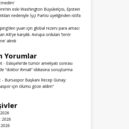
itmedim’
tere’nin eski Washington Büyükelçisi, Epstein
tıları nedeniyle İşçi Partisi üyeliğinden istifa
nping’den yuan için global rezerv para amacı
dan AB’ye karşılık: Avrupa orduları ‘terör
ine’ alındı
n Yorumlar
t
-
Eskişehir’de tümör ameliyatı sonrası
e “doktor ihmali” iddiasına soruşturma
t
-
Bursaspor Başkanı Recep Günay:
aspor için ölümü göze aldım”
şivler
 2026
t 2026
 2026