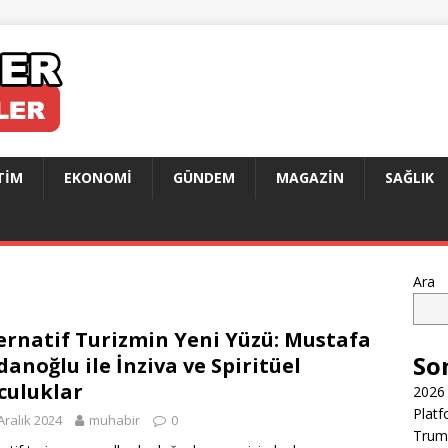
TIM
EKONOMI
GÜNDEM
MAGAZIN
SAĞLIK
Ara
ernatif Turizmin Yeni Yüzü: Mustafa
So
anoğlu ile İnziva ve Spiritüel
culuklar
2026 
Platf
Aralık 2024
muhabir
0
Trump