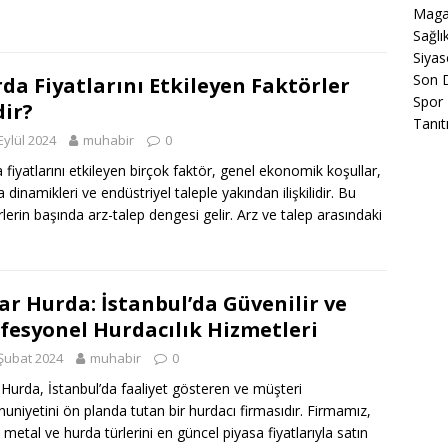
Maga
Sağlı
Siyas
Son 
da Fiyatlarını Etkileyen Faktörler
Spor
ir?
Tanıt
Eylül 2024
muhabir
0
 fiyatlarını etkileyen birçok faktör, genel ekonomik koşullar,
 dinamikleri ve endüstriyel taleple yakından ilişkilidir. Bu
rlerin başında arz-talep dengesi gelir. Arz ve talep arasındaki
ar Hurda: İstanbul’da Güvenilir ve
fesyonel Hurdacılık Hizmetleri
Şubat 2024
muhabir
0
 Hurda, İstanbul’da faaliyet gösteren ve müşteri
niyetini ön planda tutan bir hurdacı firmasıdır. Firmamız,
i metal ve hurda türlerini en güncel piyasa fiyatlarıyla satın