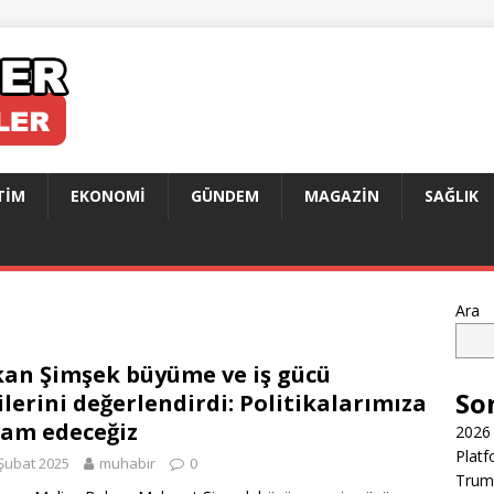
TIM
EKONOMI
GÜNDEM
MAGAZIN
SAĞLIK
Ara
an Şimşek büyüme ve iş gücü
So
ilerini değerlendirdi: Politikalarımıza
am edeceğiz
2026 
Platf
Şubat 2025
muhabir
0
Trump