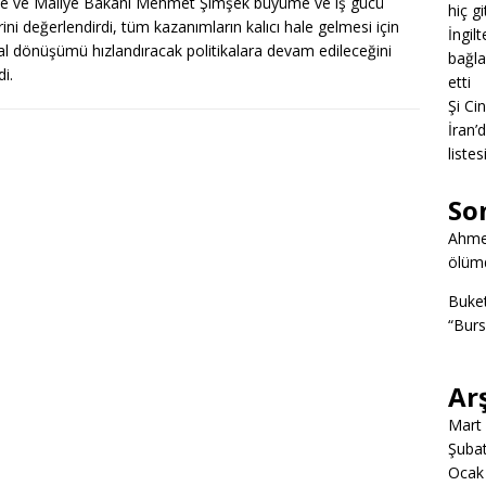
e ve Maliye Bakanı Mehmet Şimşek büyüme ve iş gücü
hiç g
erini değerlendirdi, tüm kazanımların kalıcı hale gelmesi için
İngil
al dönüşümü hızlandıracak politikalara devam edileceğini
bağlan
i.
etti
Şi Ci
İran’
listes
So
Ahme
ölümd
Buke
“Burs
Ar
Mart
Şuba
Ocak