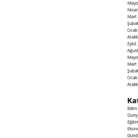
Mayı
Nisa
Mart
Şuba
Ocak
Aralı
Eylül
Ağus
Mayı
Mart
Şuba
Ocak
Aralı
Ka
Bilim
Düny
Eğiti
Ekon
Gün