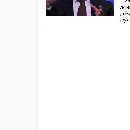
Hazin
veril
yapıs
söyled