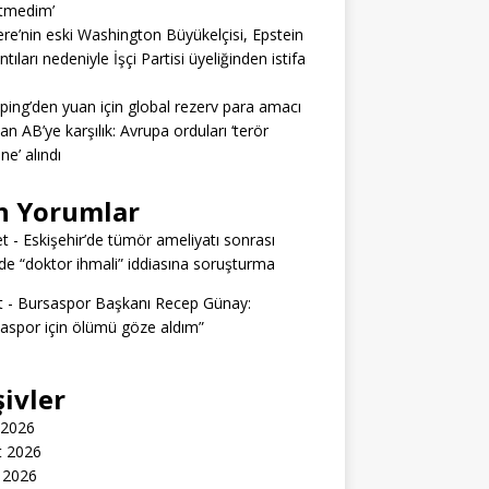
itmedim’
tere’nin eski Washington Büyükelçisi, Epstein
tıları nedeniyle İşçi Partisi üyeliğinden istifa
nping’den yuan için global rezerv para amacı
dan AB’ye karşılık: Avrupa orduları ‘terör
ine’ alındı
n Yorumlar
t
-
Eskişehir’de tümör ameliyatı sonrası
e “doktor ihmali” iddiasına soruşturma
t
-
Bursaspor Başkanı Recep Günay:
aspor için ölümü göze aldım”
şivler
 2026
t 2026
 2026