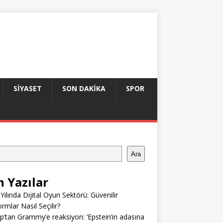
SIYASET
SON DAKIKA
SPOR
Ara
n Yazılar
Yılında Dijital Oyun Sektörü: Güvenilir
ormlar Nasıl Seçilir?
’tan Grammy’e reaksiyon: ‘Epstein’in adasına