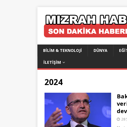
BILIM & TEKNOLOJI
DÜNYA
EĞI
İLETIŞIM
2024
Bak
ver
dev
28 