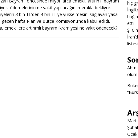
an Bayramı öncesinde milyonlarca emekli, artırımlı bayram
hiç g
iyesi ödemelerinin ne vakit yapılacağını merakla bekliyor.
İngil
iyelerin 3 bin TL’den 4 bin TL’ye yükselmesini sağlayan yasa
bağlan
fi, geçen hafta Plan ve Bütçe Komisyonu’nda kabul edildi.
etti
a, emeklilere artırımlı bayram ikramiyesi ne vakit ödenecek?
Şi Ci
İran’
listes
So
Ahme
ölümd
Buke
“Burs
Ar
Mart
Şuba
Ocak