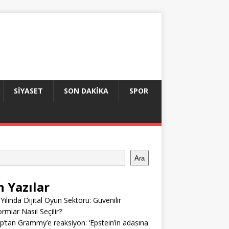
SIYASET
SON DAKIKA
SPOR
Ara
n Yazılar
Yılında Dijital Oyun Sektörü: Güvenilir
ormlar Nasıl Seçilir?
’tan Grammy’e reaksiyon: ‘Epstein’in adasına