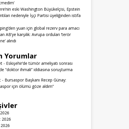
itmedim’
tere’nin eski Washington Büyükelçisi, Epstein
tıları nedeniyle İşçi Partisi üyeliğinden istifa
nping’den yuan için global rezerv para amacı
dan AB’ye karşılık: Avrupa orduları ‘terör
ine’ alındı
n Yorumlar
t
-
Eskişehir’de tümör ameliyatı sonrası
e “doktor ihmali” iddiasına soruşturma
t
-
Bursaspor Başkanı Recep Günay:
aspor için ölümü göze aldım”
şivler
 2026
t 2026
 2026