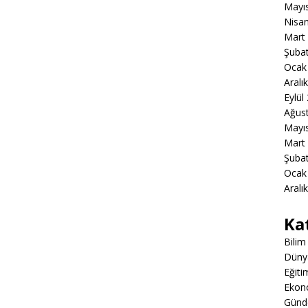
Mayı
Nisa
Mart
Şuba
Ocak
Aralı
Eylül
Ağus
Mayı
Mart
Şuba
Ocak
Aralı
Ka
Bilim
Düny
Eğiti
Ekon
Gün