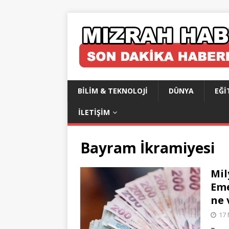
BILIM & TEKNOLOJI
DÜNYA
EĞI
İLETIŞIM
Bayram İkramiyesi
Mil
Eme
ne 
17 