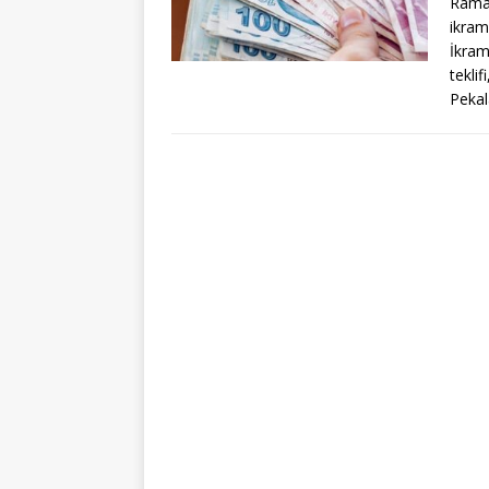
Ramaz
ikram
İkram
tekli
Pekal