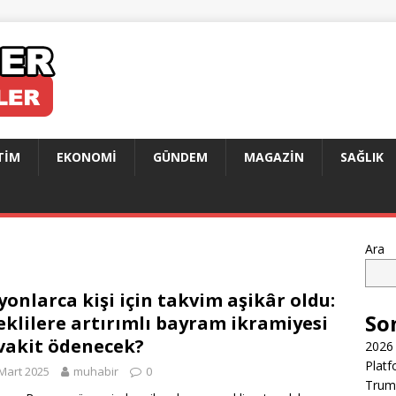
TIM
EKONOMI
GÜNDEM
MAGAZIN
SAĞLIK
Ara
yonlarca kişi için takvim aşikâr oldu:
So
klilere artırımlı bayram ikramiyesi
vakit ödenecek?
2026 
Platf
Mart 2025
muhabir
0
Trump