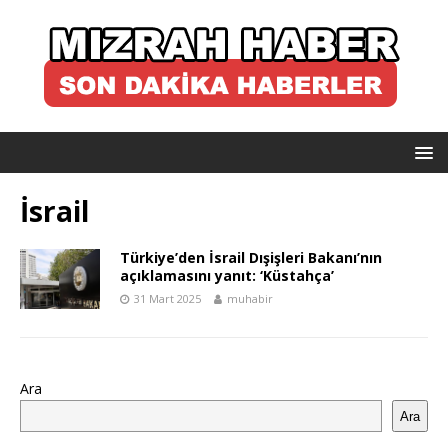
İsrail
Türkiye’den İsrail Dışişleri Bakanı’nın
açıklamasını yanıt: ‘Küstahça’
31 Mart 2025
muhabir
Ara
Ara