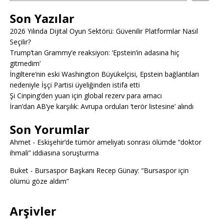
Son Yazılar
2026 Yılında Dijital Oyun Sektörü: Güvenilir Platformlar Nasıl
Seçilir?
Trump’tan Grammy’e reaksiyon: ‘Epstein’in adasına hiç
gitmedim’
İngiltere’nin eski Washington Büyükelçisi, Epstein bağlantıları
nedeniyle İşçi Partisi üyeliğinden istifa etti
Şi Cinping’den yuan için global rezerv para amacı
İran’dan AB’ye karşılık: Avrupa orduları ‘terör listesine’ alındı
Son Yorumlar
Ahmet
-
Eskişehir’de tümör ameliyatı sonrası ölümde “doktor
ihmali” iddiasına soruşturma
Buket
-
Bursaspor Başkanı Recep Günay: “Bursaspor için
ölümü göze aldım”
Arşivler