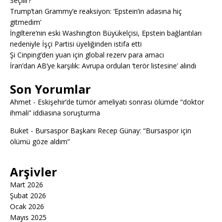
Seçilir?
Trump’tan Grammy’e reaksiyon: ‘Epstein’in adasına hiç
gitmedim’
İngiltere’nin eski Washington Büyükelçisi, Epstein bağlantıları
nedeniyle İşçi Partisi üyeliğinden istifa etti
Şi Cinping’den yuan için global rezerv para amacı
İran’dan AB’ye karşılık: Avrupa orduları ‘terör listesine’ alındı
Son Yorumlar
Ahmet
-
Eskişehir’de tümör ameliyatı sonrası ölümde “doktor
ihmali” iddiasına soruşturma
Buket
-
Bursaspor Başkanı Recep Günay: “Bursaspor için
ölümü göze aldım”
Arşivler
Mart 2026
Şubat 2026
Ocak 2026
Mayıs 2025