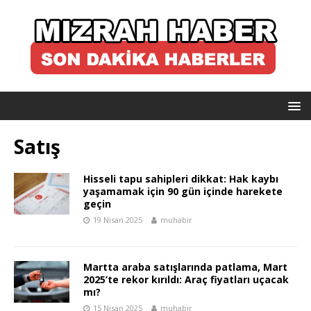
Satış
Hisseli tapu sahipleri dikkat: Hak kaybı
yaşamamak için 90 gün içinde harekete
geçin
19 Nisan 2025
muhabir
Martta araba satışlarında patlama, Mart
2025’te rekor kırıldı: Araç fiyatları uçacak
mı?
15 Nisan 2025
muhabir