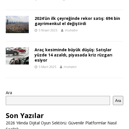
2024’ün ilk çeyreğinde rekor satış: 694 bin
gayrimenkul el değiştirdi
5 Nisan 2025
muhabir
Araç kesiminde büyük düşüş: Satışlar
yüzde 14 azaldı, piyasada kriz rüzgarı
esiyor
5 Mart 2025
muhabir
Ara
Ara
Son Yazılar
2026 Yılında Dijital Oyun Sektörü: Güvenilir Platformlar Nasıl