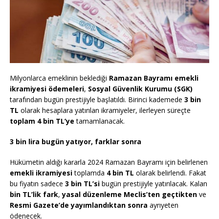
Milyonlarca emeklinin beklediği
Ramazan Bayramı emekli
ikramiyesi ödemeleri
,
Sosyal Güvenlik Kurumu (SGK)
tarafından bugün prestijiyle başlatıldı. Birinci kademede
3 bin
TL
olarak hesaplara yatırılan ikramiyeler, ilerleyen süreçte
toplam 4 bin TL’ye
tamamlanacak.
3 bin lira bugün yatıyor, farklar sonra
Hükümetin aldığı kararla 2024 Ramazan Bayramı için belirlenen
emekli ikramiyesi
toplamda
4 bin TL
olarak belirlendi. Fakat
bu fiyatın sadece
3 bin TL’si
bugün prestijiyle yatırılacak. Kalan
bin TL’lik fark
,
yasal düzenleme Meclis’ten geçtikten
ve
Resmi Gazete’de yayımlandıktan sonra
ayrıyeten
ödenecek.