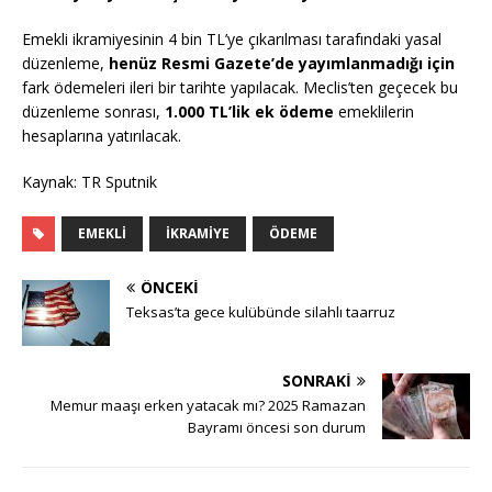
Emekli ikramiyesinin 4 bin TL’ye çıkarılması tarafındaki yasal
düzenleme,
henüz Resmi Gazete’de yayımlanmadığı için
fark ödemeleri ileri bir tarihte yapılacak. Meclis’ten geçecek bu
düzenleme sonrası,
1.000 TL’lik ek ödeme
emeklilerin
hesaplarına yatırılacak.
Kaynak: TR Sputnik
EMEKLI
İKRAMIYE
ÖDEME
ÖNCEKI
Teksas’ta gece kulübünde silahlı taarruz
SONRAKI
Memur maaşı erken yatacak mı? 2025 Ramazan
Bayramı öncesi son durum