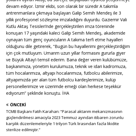
devam ediyor. İzmir ekibi, son olarak bir süredir A takımla
antrenmanlara çıkmaya başlayan Galip Semih Mendeş ile 3
yıllık profesyonel sözleşme imzaladığını duyurdu. Gaziemir Vali
Kutlu Aktaş Tesisleri’nde gerçekleştirilen imza töreninde
konuşan 17 yaşındaki kaleci Galip Semih Mendeş, akademide
oynayan tüm genç oyuncuların A takıma terfi etme hayalleri
olduğunu dile getirerek, “Bugün bu hayallerimi gerçekleştirdiğim
için çok mutluyum. Umarım uzun yıllar formasını gururla giyer
ve Büyük Altay’ı temsil ederim. Bana değer veren kulübümüze,
başkanımıza, yönetim kurulumuza, teknik ve idari kadromuza,
tüm hocalarımıza, altyapı hocalarımıza, futbolcu abilerimize,
altyapımızda yer alan tüm futbolcu kardeşlerimize, kulüp
personellerimize ve üzerimde emeği olan herkese teşekkür
ediyorum” şeklinde konuştu. İHA
ÖNCEKI
TCMB Başkanı Fatih Karahan: “Parasal aktarım mekanizmasının
güçlendirilmesi amacıyla 2023 Temmuz ayından itibaren zorunlu
karşılık düzenlemeleriyle 1 trilyon Türk lirasından fazla likidite
sterilize edilmiştir.”