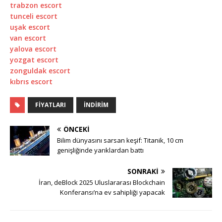
trabzon escort
tunceli escort
uşak escort
van escort
yalova escort
yozgat escort
zonguldak escort
kıbrıs escort
FIYATLARI
İNDIRIM
ÖNCEKI
Bilim dünyasını sarsan keşif: Titanik, 10 cm
genişliğinde yarıklardan battı
SONRAKI
İran, deBlock 2025 Uluslararası Blockchain
Konferansı’na ev sahipliği yapacak