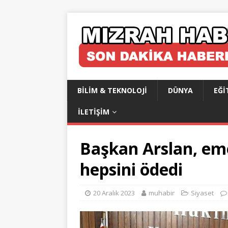
BILIM & TEKNOLOJI
DÜNYA
EĞI
İLETIŞIM
Başkan Arslan, eme
hepsini ödedi
20 Aralık 2023
muhabir
Siyaset