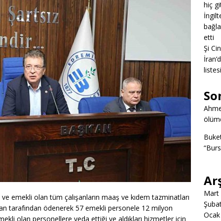
hiç g
İngil
bağlan
etti
Şi Ci
İran’
listes
So
Ahme
ölümd
Buke
“Burs
Ar
Mart
 ve emekli olan tüm çalışanların maaş ve kıdem tazminatları
Şuba
an tarafından ödenerek 57 emekli personele 12 milyon
Ocak
kli olan personellere veda ettiği ve aldıkları hizmetler için