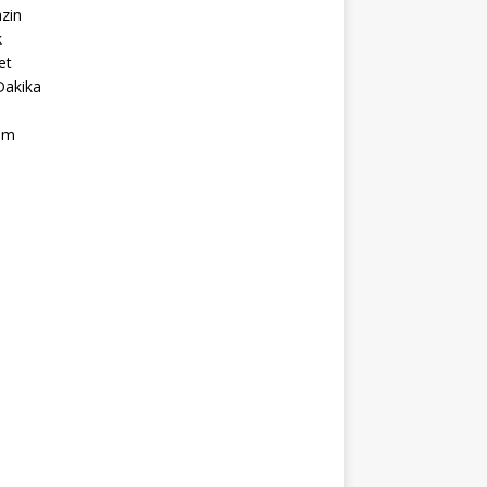
zin
k
et
Dakika
ım