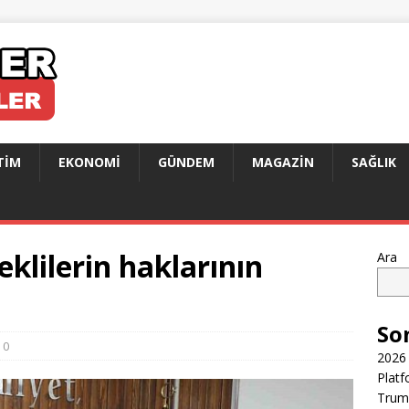
TIM
EKONOMI
GÜNDEM
MAGAZIN
SAĞLIK
klilerin haklarının
Ara
So
0
2026 
Platf
Trump