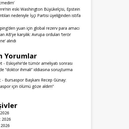
itmedim’
tere’nin eski Washington Büyükelçisi, Epstein
tıları nedeniyle İşçi Partisi üyeliğinden istifa
nping’den yuan için global rezerv para amacı
dan AB’ye karşılık: Avrupa orduları ‘terör
ine’ alındı
n Yorumlar
t
-
Eskişehir’de tümör ameliyatı sonrası
e “doktor ihmali” iddiasına soruşturma
t
-
Bursaspor Başkanı Recep Günay:
aspor için ölümü göze aldım”
şivler
 2026
t 2026
 2026