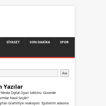
SIYASET
SON DAKIKA
SPOR
Ara
n Yazılar
Yılında Dijital Oyun Sektörü: Güvenilir
ormlar Nasıl Seçilir?
’tan Grammy’e reaksiyon: ‘Epstein’in adasına