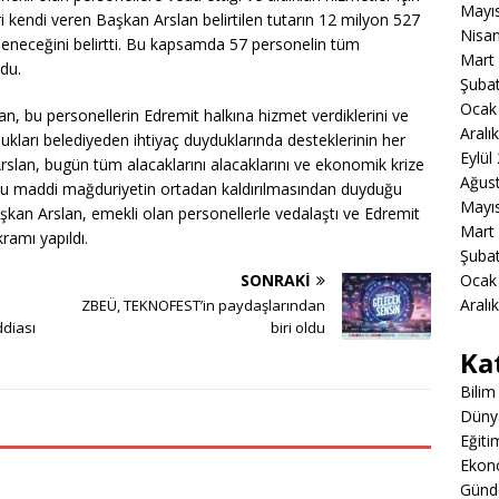
Mayı
i kendi veren Başkan Arslan belirtilen tutarın 12 milyon 527
Nisa
deneceğini belirtti. Bu kapsamda 57 personelin tüm
Mart
du.
Şuba
Ocak
, bu personellerin Edremit halkına hizmet verdiklerini ve
Aralı
ldukları belediyeden ihtiyaç duyduklarında desteklerinin her
Eylül
slan, bugün tüm alacaklarını alacaklarını ve ekonomik krize
Ağus
k bu maddi mağduriyetin ortadan kaldırılmasından duyduğu
Mayı
aşkan Arslan, emekli olan personellerle vedalaştı ve Edremit
Mart
ramı yapıldı.
Şuba
SONRAKI
Ocak
Aralı
ZBEÜ, TEKNOFEST’in paydaşlarından
ddiası
biri oldu
Ka
Bilim
Düny
Eğiti
Ekon
Gün