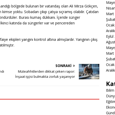
Mayı
 yaşandığı bölgede bulunan bir vatandaş olan Ali Mirza Gökçen,
Nisa
an kimse yoktu. Sobadan çıkıp çatıya sıçramış olabilir. Çatıdan
Mart
söndürdüler. Burası kumaş dükkanı. İçeride sünger
Şuba
 İkinci katında da süngerler var ve pencereden
Ocak
Aralı
Eylül
aiye ekipleri yangını kontrol altına almışlardır. Yangının çıkış
Ağus
tılmıştır.
Mayı
Mart
Şuba
Ocak
SONRAKI
Aralı
ndı
Müteahhitlerden dikkat çeken rapor:
İnşaat işçisi bulmakta zorluk yaşanıyor
Ka
Bilim
Düny
Eğiti
Ekon
Gün