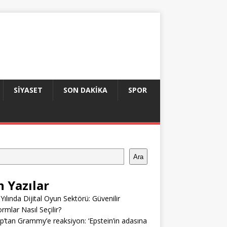
SIYASET
SON DAKIKA
SPOR
Ara
n Yazılar
Yılında Dijital Oyun Sektörü: Güvenilir
ormlar Nasıl Seçilir?
’tan Grammy’e reaksiyon: ‘Epstein’in adasına