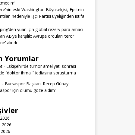
itmedim’
tere’nin eski Washington Büyükelçisi, Epstein
tıları nedeniyle İşçi Partisi üyeliğinden istifa
nping’den yuan için global rezerv para amacı
dan AB’ye karşılık: Avrupa orduları ‘terör
ine’ alındı
n Yorumlar
t
-
Eskişehir’de tümör ameliyatı sonrası
e “doktor ihmali” iddiasına soruşturma
t
-
Bursaspor Başkanı Recep Günay:
aspor için ölümü göze aldım”
şivler
 2026
t 2026
 2026