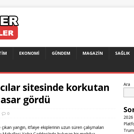
TIM
EKONOMI
GÜNDEM
MAGAZIN
SAĞLIK
ılar sitesinde korkutan
Ara
hasar gördü
So
0
2026 
Platf
 çıkan yangın, itfaiye ekiplerinin uzun süren çalışmaları
Trump
ey Mahallesi Yağız Caddesi’nde bulunan bir mobilya