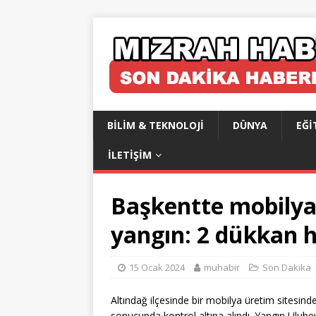
BILIM & TEKNOLOJI
DÜNYA
EĞI
İLETIŞIM
Başkentte mobilyac
yangın: 2 dükkan 
15 Ocak 2024
muhabir
Son Dakika
Altındağ ilçesinde bir mobilya üretim sitesinde
sonucunda kontrol altına alındı. Yangın Ulub