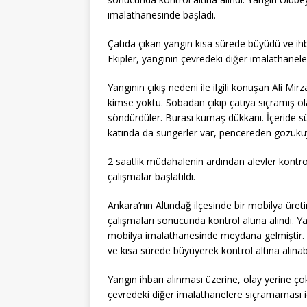
imalathanesinde başladı.
Çatıda çıkan yangın kısa sürede büyüdü ve ihba
Ekipler, yangının çevredeki diğer imalathanele
Yangının çıkış nedeni ile ilgili konuşan Ali Mir
kimse yoktu. Sobadan çıkıp çatıya sıçramış ola
söndürdüler. Burası kumaş dükkanı. İçeride sün
katında da süngerler var, pencereden gözüküyor
2 saatlik müdahalenin ardından alevler kontrol 
çalışmalar başlatıldı.
Ankara’nın Altındağ ilçesinde bir mobilya üreti
çalışmaları sonucunda kontrol altına alındı. Y
mobilya imalathanesinde meydana gelmiştir. 
ve kısa sürede büyüyerek kontrol altına alınabi
Yangın ihbarı alınması üzerine, olay yerine çok 
çevredeki diğer imalathanelere sıçramaması içi