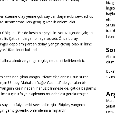
hiç g
İngil
bağlan
r üzerine olay yerine çok sayıda itfaiye ekibi sevk edildi.
etti
re sıçramaması için geniş güvenlik önlemi aldı.
Şi Ci
İran’
za Gökçen, “Biz de kesin bir şey bilmiyoruz. İçeride çalışan
listes
bilir. Çatıdan da yan binaya sıçradı. Önce burayı
ger depolamışlardan dolayı yangın çıkmış olabilir. İkinci
So
.” ifadelerini kullandı.
Ahme
altına alındı ve yangının çıkış nedenini belirlemek için
ölümd
Buke
m sitesinde çıkan yangın, itfaiye ekiplerinin uzun süren
“Burs
angın Ulubey Mahallesi Yağız Caddesi’nde yer alan bir
Yangının kesin nedeni henüz bilinmese de, çatıda başlamış
Ar
lmesi için itfaiye ekiplerinin müdahalesi gerektirmiştir.
Mart
sayıda itfaiye ekibi sevk edilmiştir. Ekipler, yangının
Şuba
n geniş güvenlik önlemlerini almışlardır.
Ocak