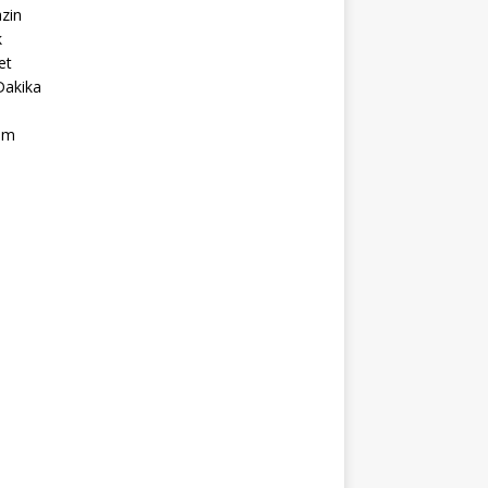
zin
k
et
Dakika
ım