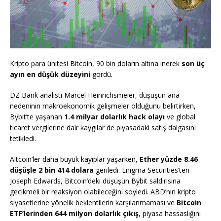
Kripto para ünitesi Bitcoin, 90 bin doların altına inerek
son üç
ayın en düşük düzeyini
gördü.
DZ Bank analisti Marcel Heinrichsmeier, düşüşün ana
nedeninin makroekonomik gelişmeler olduğunu belirtirken,
Bybit’te yaşanan
1.4 milyar dolarlık hack olayı
ve global
ticaret vergilerine dair kaygılar de piyasadaki satış dalgasını
tetikledi.
Altcoin’ler daha büyük kayıplar yaşarken,
Ether yüzde 8.46
düşüşle 2 bin 414 dolara
geriledi. Enigma Securities’ten
Joseph Edwards, Bitcoin’deki düşüşün Bybit saldırısına
gecikmeli bir reaksiyon olabileceğini söyledi. ABD’nin kripto
siyasetlerine yönelik beklentilerin karşılanmaması ve
Bitcoin
ETF’lerinden 644 milyon dolarlık çıkış
, piyasa hassaslığını