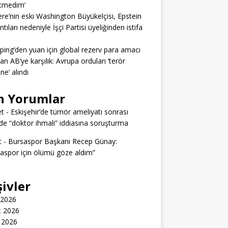
itmedim’
tere’nin eski Washington Büyükelçisi, Epstein
tıları nedeniyle İşçi Partisi üyeliğinden istifa
nping’den yuan için global rezerv para amacı
dan AB’ye karşılık: Avrupa orduları ‘terör
ine’ alındı
n Yorumlar
t
-
Eskişehir’de tümör ameliyatı sonrası
e “doktor ihmali” iddiasına soruşturma
t
-
Bursaspor Başkanı Recep Günay:
aspor için ölümü göze aldım”
şivler
 2026
t 2026
 2026