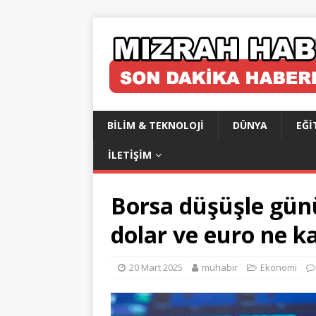
BILIM & TEKNOLOJI
DÜNYA
EĞI
İLETIŞIM
Borsa düşüşle günü 
dolar ve euro ne k
20 Mart 2025
muhabir
Ekonomi