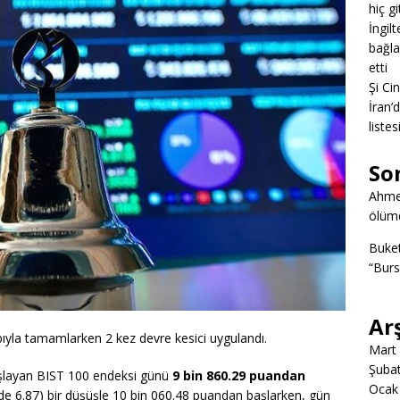
hiç g
İngil
bağlan
etti
Şi Ci
İran’
listes
So
Ahme
ölümd
Buke
“Burs
Ar
bıyla tamamlarken 2 kez devre kesici uygulandı.
Mart
Şuba
aşlayan BIST 100 endeksi günü
9 bin 860.29 puandan
Ocak
e 6.87) bir düşüşle 10 bin 060.48 puandan başlarken, gün