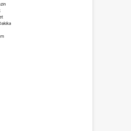
zin
k
et
Dakika
ım