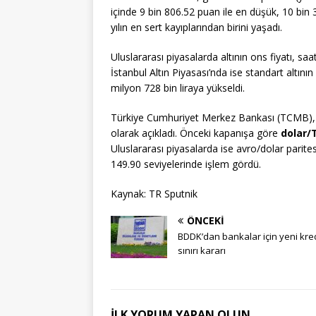
içinde 9 bin 806.52 puan ile en düşük, 10 bin 
yılın en sert kayıplarından birini yaşadı.
Uluslararası piyasalarda altının ons fiyatı, saa
İstanbul Altın Piyasası’nda ise standart altını
milyon 728 bin liraya yükseldi.
Türkiye Cumhuriyet Merkez Bankası (TCMB), dol
olarak açıkladı. Önceki kapanışa göre
dolar/
Uluslararası piyasalarda ise avro/dolar parites
149.90 seviyelerinde işlem gördü.
Kaynak: TR Sputnik
ÖNCEKI
BDDK’dan bankalar için yeni kre
sınırı kararı
İLK YORUM YAPAN OLUN