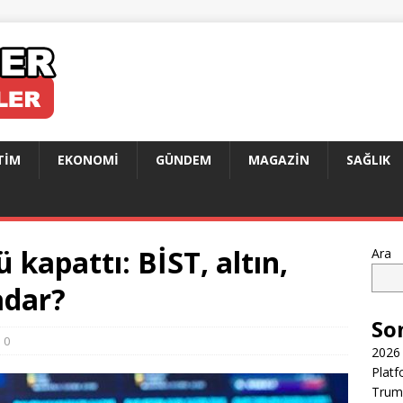
TIM
EKONOMI
GÜNDEM
MAGAZIN
SAĞLIK
kapattı: BİST, altın,
Ara
adar?
So
0
2026 
Platf
Trump