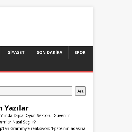
SIYASET
SON DAKIKA
SPOR
Ara
n Yazılar
Yılında Dijital Oyun Sektörü: Güvenilir
ormlar Nasıl Seçilir?
’tan Grammy’e reaksiyon: ‘Epstein’in adasına