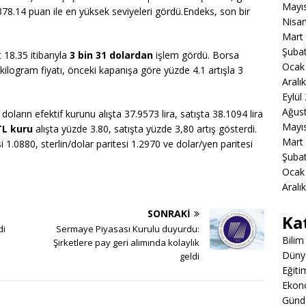
Mayı
378.14 puan ile en yüksek seviyeleri gördü.Endeks, son bir
Nisa
Mart
Şuba
t 18.35 itibarıyla
3 bin 31 dolardan
işlem gördü. Borsa
Ocak
n kilogram fiyatı, önceki kapanışa göre yüzde 4.1 artışla 3
Aralı
Eylül
Ağus
arın efektif kurunu alışta 37.9573 lira, satışta 38.1094 lira
Mayı
TL kuru
alışta yüzde 3.80, satışta yüzde 3,80 artış gösterdi.
Mart
i 1.0880, sterlin/dolar paritesi 1.2970 ve dolar/yen paritesi
Şuba
Ocak
Aralı
SONRAKI
Ka
di
Sermaye Piyasası Kurulu duyurdu:
Bilim
Şirketlere pay geri alımında kolaylık
Düny
geldi
Eğiti
Ekon
Gün