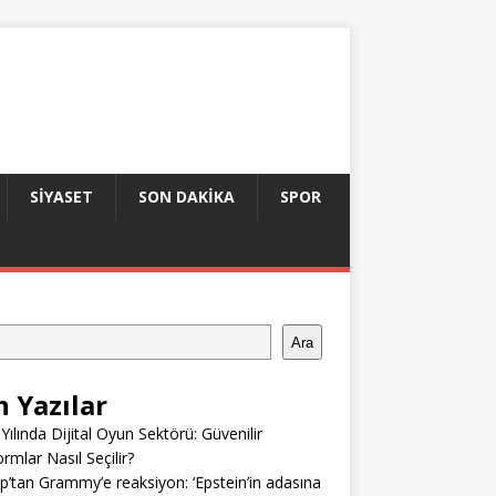
SIYASET
SON DAKIKA
SPOR
Ara
n Yazılar
Yılında Dijital Oyun Sektörü: Güvenilir
ormlar Nasıl Seçilir?
’tan Grammy’e reaksiyon: ‘Epstein’in adasına