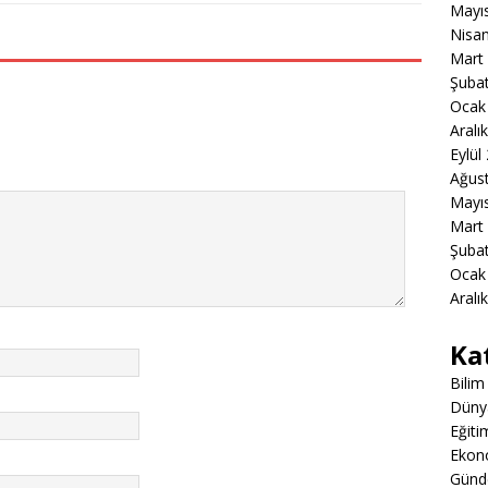
Mayı
Nisa
Mart
Şuba
Ocak
Aralı
Eylül
Ağus
Mayı
Mart
Şuba
Ocak
Aralı
Ka
Bilim
Düny
Eğiti
Ekon
Gün