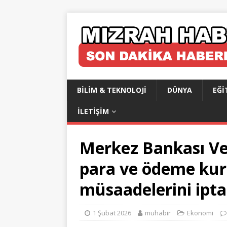
BILIM & TEKNOLOJI
DÜNYA
EĞI
İLETIŞIM
Merkez Bankası Vep
para ve ödeme kur
müsaadelerini iptal
1 Şubat 2026
muhabir
Ekonomi