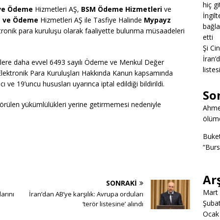
hiç g
 ve Ödeme
Hizmetleri AŞ,
BSM Ödeme Hizmetleri
ve
İngil
a ve Ödeme
Hizmetleri AŞ ile Tasfiye Halinde
Mypayz
bağlan
ronik para kuruluşu olarak faaliyette bulunma müsaadeleri
etti
Şi Ci
İran’
etlere daha evvel 6493 sayılı Ödeme ve Menkul Değer
listes
Elektronik Para Kuruluşları Hakkında Kanun kapsamında
 ve 19’uncu hususları uyarınca iptal edildiği bildirildi.
So
 öngörülen yükümlülükleri yerine getirmemesi nedeniyle
Ahme
ölümd
Buke
“Burs
Ar
SONRAKI
Mart
larını
İran’dan AB’ye karşılık: Avrupa orduları
Şuba
‘terör listesine’ alındı
Ocak