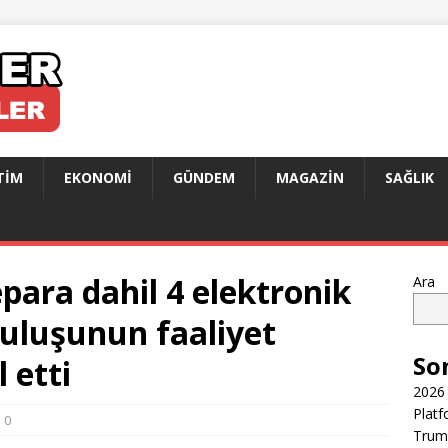
TIM
EKONOMI
GÜNDEM
MAGAZIN
SAĞLIK
ara dahil 4 elektronik
Ara
uluşunun faaliyet
So
 etti
2026 
Platf
0
Trump