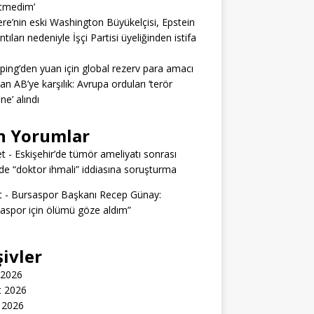
itmedim’
tere’nin eski Washington Büyükelçisi, Epstein
tıları nedeniyle İşçi Partisi üyeliğinden istifa
nping’den yuan için global rezerv para amacı
dan AB’ye karşılık: Avrupa orduları ‘terör
ine’ alındı
n Yorumlar
t
-
Eskişehir’de tümör ameliyatı sonrası
e “doktor ihmali” iddiasına soruşturma
t
-
Bursaspor Başkanı Recep Günay:
aspor için ölümü göze aldım”
şivler
 2026
t 2026
 2026