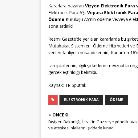
Kararlara nazaran
Vizyon Elektronik Para
Elektronik Para AŞ,
Vepara Elektronik Par
Ödeme
Kuruluşu AŞ’nin ödeme ve/veya elekt
sona erdirildi.
Resmi Gazete’de yer alan kararlarda bu şirk
Mutabakat Sistemleri, Ödeme Hizmetleri ve 
verilen faaliyet müsaadelerinin, Kanun’un 16’ncı
İzin iptallerinin, ilgili şirketlerin mevzuatta
gerçekleştirildiği belirtildi.
Kaynak: TR Sputnik
ELEKTRONIK PARA
ÖDEME
ÖNCEKI
Dışişleri Bakanlığı, İsrail’in Gazze’ye yönelik atak
ve ateşkes ihlallerini şiddetle kınadı