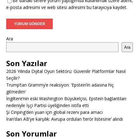
Bir dahaki sefere yorum yaptığımda kullanılmak üzere adımı,
e-posta adresimi ve web sitesi adresimi bu tarayıcıya kaydet.
Ara
Ara
Son Yazılar
2026 Yılında Dijital Oyun Sektörü: Güvenilir Platformlar Nasıl
Seçilir?
Trump’tan Grammy’e reaksiyon: ‘Epstein’in adasına hiç
gitmedim’
İngiltere’nin eski Washington Büyükelçisi, Epstein bağlantıları
nedeniyle İşçi Partisi üyeliğinden istifa etti
Şi Cinping’den yuan için global rezerv para amacı
İran’dan AB’ye karşılık: Avrupa orduları ‘terör listesine’ alındı
Son Yorumlar