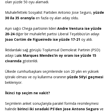
olan yüzde 50 oyu alamadı.
Muhalefetteki Sosyalist Partiden Antonio Jose Seguro,
yüzde
30 ila 35 oranıyla
en fazla oy alan aday oldu.
Aşırı sağcı Chega partisinin lideri
Andre Ventura ise yüzde
20-24
diğer bir muhalefet partisi Liberal Teşebbüs’ün adayı
Joao Cortim de Figueiredo ise yüzde 17-21
oy aldı.
İktidardaki sağ görüşlü Toplumsal Demokrat Partinin (PSD)
adayı L
uis Marques Mendes’in oy oranı ise yüzde 15
civarında
gösterildi.
Ülkede cumhurbaşkanı seçimlerinde son 20 yılın en yüksek
iştiraki olması ve oy kullanma oranının
yüzde 50’yi geçmesi
bekleniyor.
İkinci tıp seçim ne vakit?
Seçimlerin anket sonuçlarıyla paralel formda resmileşmesi
halinde
birinci iki sıradaki PS’den Jose Antono Seguro
ve