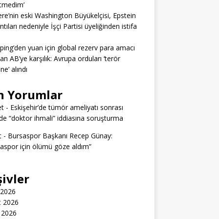
itmedim’
tere’nin eski Washington Büyükelçisi, Epstein
tıları nedeniyle İşçi Partisi üyeliğinden istifa
nping’den yuan için global rezerv para amacı
dan AB’ye karşılık: Avrupa orduları ‘terör
ine’ alındı
n Yorumlar
t
-
Eskişehir’de tümör ameliyatı sonrası
e “doktor ihmali” iddiasına soruşturma
t
-
Bursaspor Başkanı Recep Günay:
aspor için ölümü göze aldım”
şivler
 2026
t 2026
 2026