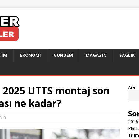
TIM
EKONOMI
GÜNDEM
MAGAZIN
SAĞLIK
? 2025 UTTS montaj son
Ara
ası ne kadar?
So
0
2026 
Platf
Trump