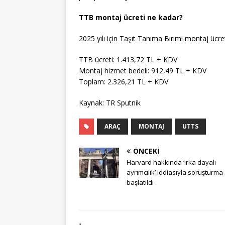
TTB montaj ücreti ne kadar?
2025 yılı için Taşıt Tanıma Birimi montaj ücret
TTB ücreti: 1.413,72 TL + KDV
Montaj hizmet bedeli: 912,49 TL + KDV
Toplam: 2.326,21 TL + KDV
Kaynak: TR Sputnik
ARAÇ
MONTAJ
UTTS
ÖNCEKI
Harvard hakkında ‘ırka dayalı
ayrımcılık’ iddiasıyla soruşturma
başlatıldı