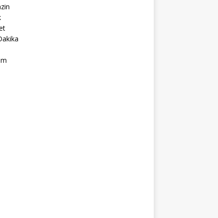
zin
k
et
Dakika
ım