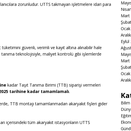
Mayı
ullanıcılara zorunludur. UTTS takmayan işletmelere idari para
Nisa
Mart
Şuba
Ocak
Aralı
Eylül
üketimini güvenli, verimli ve kayıt altına alınabilir hale
Ağus
a tanıma teknolojisiyle, maliyet kontrolü gibi işlemlerde
Mayı
Mart
Şuba
Ocak
Aralı
ine
kadar Taşıt Tanıma Birimi (TTB) siparişi vermeleri
2025 tarihine kadar tamamlamalı
.
Ka
Bilim
şlerde, TTB montajı tamamlanmadan akaryakıt fişleri gider
Düny
Eğiti
Ekon
ırları içerisindeki tüm akaryakıt istasyonların UTTS
Gün