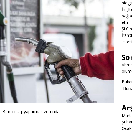
hiç g
İngil
bağlan
etti
Şi Ci
İran’
listes
So
Ahme
ölümd
Buke
“Burs
Ar
(TTB) montajı yaptırmak zorunda.
Mart
Şuba
Ocak