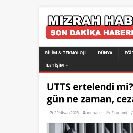
BILIM & TEKNOLOJI
DÜNYA
EĞI
İLETIŞIM
UTTS ertelendi mi
gün ne zaman, cez
29 Nisan 2025
muhabir
Ekonomi