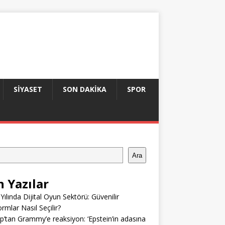
SIYASET
SON DAKIKA
SPOR
Ara
n Yazılar
Yılında Dijital Oyun Sektörü: Güvenilir
ormlar Nasıl Seçilir?
’tan Grammy’e reaksiyon: ‘Epstein’in adasına